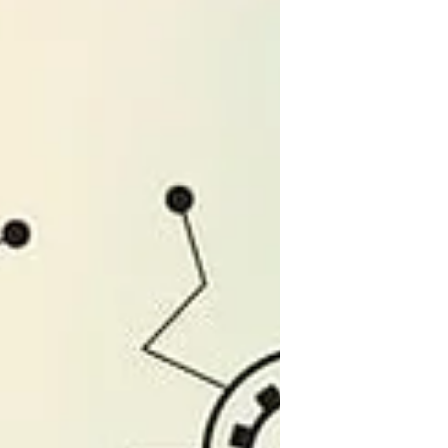
comptabilité ? Quels sont les enjeux pour les
auditeurs et les managers de risques ? Des
réponses...