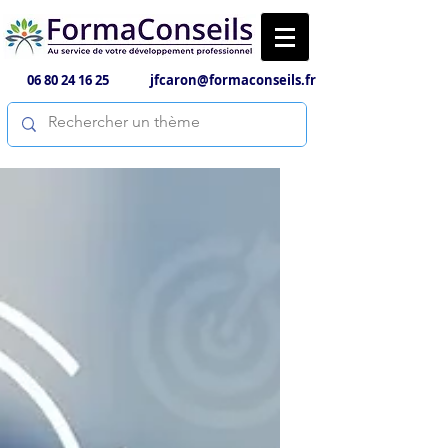
06 80 24 16 25
jfcaron@formaconseils.fr