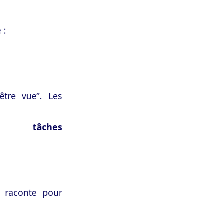
 :
tre vue”. Les 
âches
 raconte pour 