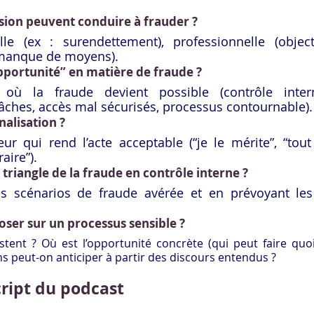
sion peuvent conduire à frauder ?
e (ex : surendettement), professionnelle (objectifs
(manque de moyens).
pportunité” en matière de fraude ?
n où la fraude devient possible (contrôle interne
âches, accès mal sécurisés, processus contournable).
nalisation ?
rieur qui rend l’acte acceptable (“je le mérite”, “tou
raire”).
triangle de la fraude en contrôle interne ?
s scénarios de fraude avérée et en prévoyant les d
oser sur un processus sensible ?
stent ? Où est l’opportunité concrète (qui peut faire quoi
ns peut-on anticiper à partir des discours entendus ?
cript du podcast