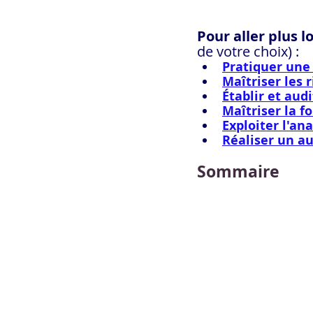
Pour aller plus l
de votre choix) :
Pratiquer une 
Maîtriser les 
Établir et aud
Maîtriser la f
Exploiter l'an
Réaliser un au
Sommaire