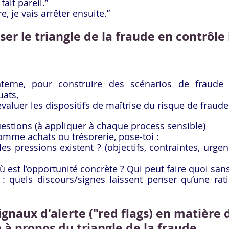
ait pareil.”
e, je vais arrêter ensuite.”
er le triangle de la fraude en contrôle 
terne, pour construire des scénarios de fraude e
uats,
évaluer les dispositifs de maîtrise du risque de fraude
estions (à appliquer à chaque process sensible)
mme achats ou trésorerie, pose-toi :
les pressions existent ? (objectifs, contraintes, urg
ù est l’opportunité concrète ? Qui peut faire quoi sans
 : quels discours/signes laissent penser qu’une ratio
gnaux d'alerte ("red flags) en matière 
n à propos du triangle de la fraude