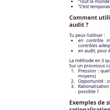
“Tout le monde f
“C’est temporair
Comment utilis
audit ?
Tu peux l’utiliser :
en contrôle in
contrôles adéq
en audit, pour 
La méthode en 3 qu
Sur un processus co
Pression : quel
moyens)
Opportunité : o
Rationalisation
possible ?
Exemples de si
rationalisatio