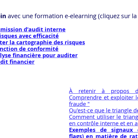
oin
 avec une formation e-elearning (cliquez sur la
mission d'audit interne
risques avec efficacité
iter la cartographie des risques
onction de conformité
alyse financière pour auditer
dit financier
À retenir à propos d
Comprendre et exploiter le
fraude "
Qu'est-ce que le triangle d
Comment utiliser le triang
en contrôle interne et en a
Exemples de signaux d'
flags) en matière de rat