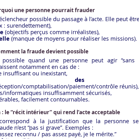
urquoi une personne pourrait frauder
éclencheur possible du passage à l’acte. Elle peut être
ex : surendettement),
le
 (objectifs perçus comme irréalistes),
elle
 (manque de moyens pour réaliser les missions).
comment la fraude devient possible
 possible quand une personne peut agir “sans ê
aissent notamment en cas de :
 insuffisant ou inexistant,
entration des t
ception/comptabilisation/paiement/contrôle réunis),
s/informatiques insuffisamment sécurisés,
érables, facilement contournables.
 : le “récit intérieur” qui rend l’acte acceptable
 correspond à la justification que la personne se
aude n’est “pas si grave”. Exemples :
 assez reconnu / pas assez payé, je le mérite.”