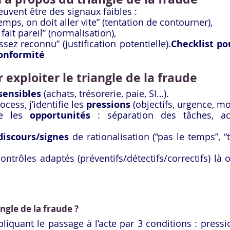
euvent être des signaux faibles :
emps, on doit aller vite” (tentation de contourner),
ait pareil” (normalisation),
sez reconnu” (justification potentielle).
Checklist po
conformité
 exploiter le triangle de la fraude
sensibles
 (achats, trésorerie, paie, SI…).
ess, j’identifie les 
pressions
 (objectifs, urgence, m
ie les 
opportunités
 : séparation des tâches, acc
discours/signes
 de rationalisation (“pas le temps”, “
ontrôles adaptés (préventifs/détectifs/correctifs) là o
angle de la fraude ?
liquant le passage à l’acte par 3 conditions : pressio