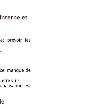
interne et 
t prévoir les 
.
ence, manque de 
 être vu ?
nalisation est 
de 