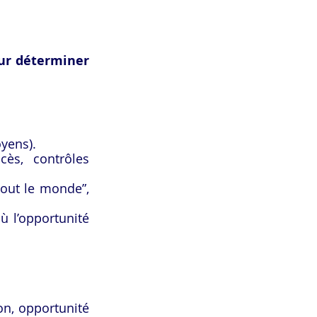
ur déterminer 
oyens).
ès, contrôles 
tout le monde”, 
ù l’opportunité 
n, opportunité 