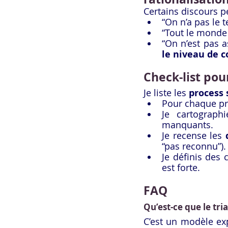
Certains discours p
“On n’a pas le t
“Tout le monde f
“On n’est pas as
le niveau de 
Check-list pour
Je liste les 
process 
Pour chaque proc
Je cartograph
manquants.
Je recense les 
“pas reconnu”).
Je définis des c
est forte.
FAQ
Qu’est-ce que le tri
C’est un modèle exp