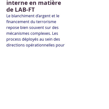
interne en matière 
de LAB-FT
Le blanchiment d’argent et le 
financement du terrorisme 
repose bien souvent sur des 
mécanismes complexes. Les 
process déployés au sein des 
directions opérationnelles pour 
la couverture du risque de LAB-
FT et la surveillance par une 
fonction dédiée quant à leur 
mise en œuvre doivent 
permettre aux métiers d’être 
sensibles et d’avoir un œil 
averti sur ces questions. Les 
auditeurs internes quant à eux 
apportent un éclairage 
supplémentaire sur le sujet 