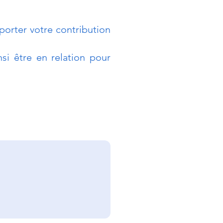
orter votre contribution
si être en relation pour
enir les conflits
térêts