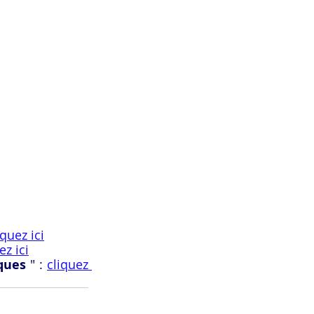
iquez ici
ez ici
sques
 " : 
cliquez 