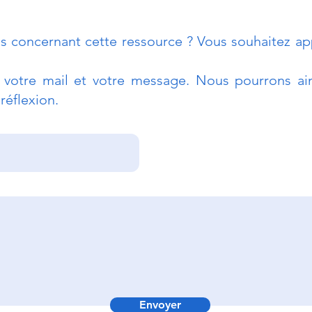
s concernant cette ressource ? Vous souhaitez app
r votre mail et votre message. Nous pourrons ain
réflexion.
Poser les bonnes
Prév
questions pour détecter
d'in
les fraudes
Envoyer