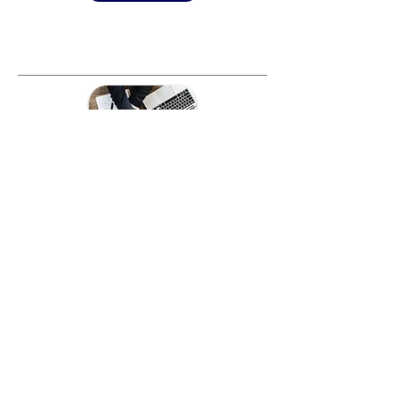
S'appuyer sur le contrôle de
gestion pour auditer
Le contrôle de gestion et l’audit
interne ont des points communs
même si leur finalité est différente.
Les contrôleurs de gestion ont pour
mission d’aider la direction de
l’organisation à prendre des
décisions, en construisant et en
maintenant des outils permettant
aux dirigeants de piloter les activités.