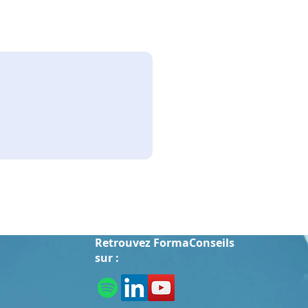
tologie en audit
Retrouvez FormaConseils
sur :