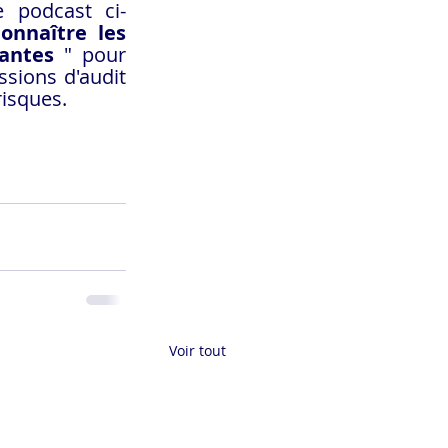
 podcast ci-
onnaître les 
rantes
 " pour 
sions d'audit 
isques.
Voir tout