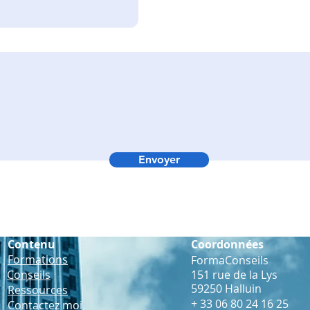
les audits
déon
Envoyer
Contenu
Coordonnées
Formations
FormaConseils
Conseils
151 rue de la Lys
59250 Halluin
Ressources
+ 33 06 80 24 16 25
Contactez moi