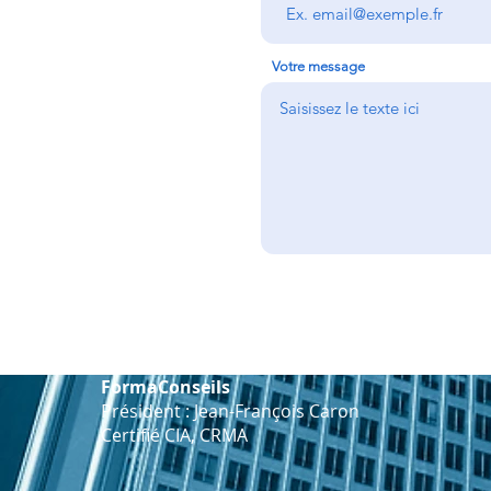
irrégularités des autres
pour auditer
Votre message
FormaConseils
Président : Jean-François Caron
Certifié CIA, CRMA