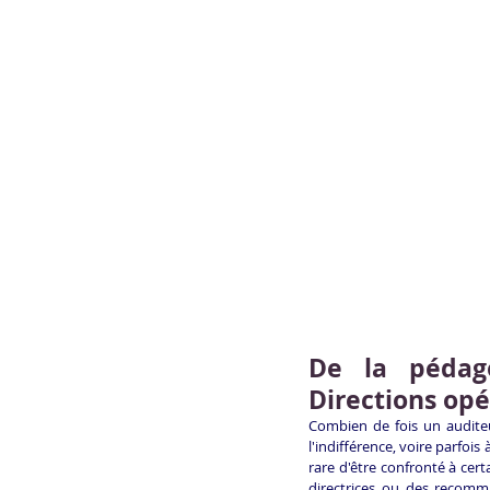
De la pédago
Directions opé
Combien de fois un auditeur
l'indifférence, voire parfois 
rare d'être confronté à cert
directrices ou des recomma