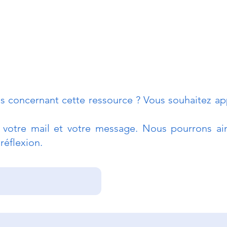
s concernant cette ressource ? Vous souhaitez app
r votre mail et votre message. Nous pourrons ain
réflexion.
Poser les bonnes
Prév
questions pour détecter
d'in
les fraudes