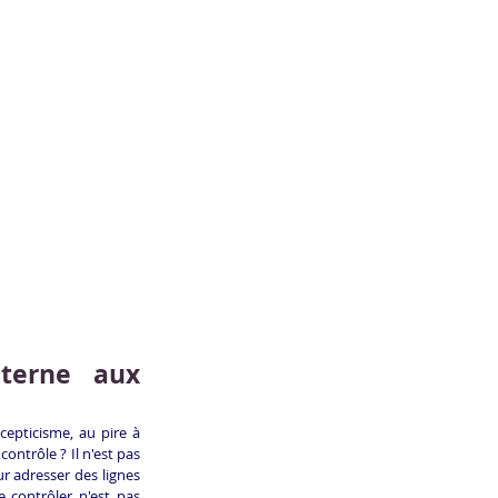
terne aux 
epticisme, au pire à 
contrôle ? Il n'est pas 
r adresser des lignes 
contrôler n'est pas 