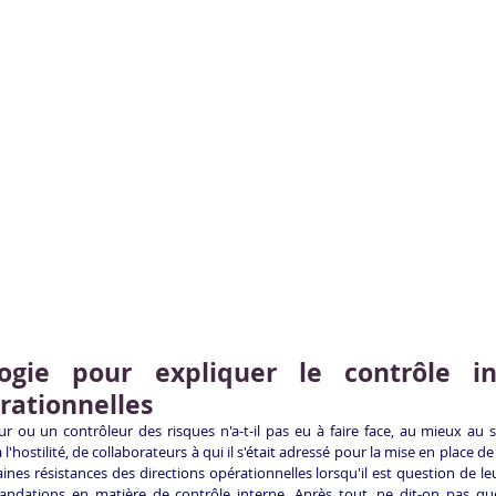
gie pour expliquer le contrôle in
rationnelles
 ou un contrôleur des risques n'a-t-il pas eu à faire face, au mieux au sc
à l'hostilité, de collaborateurs à qui il s'était adressé pour la mise en place de 
aines résistances des directions opérationnelles lorsqu'il est question de leu
ndations en matière de contrôle interne. Après tout, ne dit-on pas que 