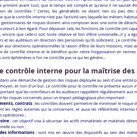
ts priment avant tout, que le temps est compté et qu'ainsi il ne saurait être
ation de contrôles ? Certes, les généralités ne disent rien ou peu des ca
ue le contrôle interne n'est pas l'activité vers laquelle les métiers habitue
les gestionnaires de risques doivent ainsi composer avec une sorte de détac
ocuteurs à leur égard. Pour dépasser cela, les fonctions de contrôle ont capaci
, encore que celle-ci soit toute relative et loin d'être universelle...Il y a é
 et les auditeurs en direction des personnes qu'ils sollicitent. Le contrôle d
er aux directions opérationnelles la raison d'être de leurs missions, mais au
re de contrôle interne et le bénéfice qu'en retire l'organisation en termes
s sont éphémères si l'on ne contrôle pas ce qui les génère...
de contrôle interne pour la maîtrise des
t dans une démarche de gestion des risques déployée au sein d'une entité po
un moyen, et non d'un but. Le contrôle pour le contrôle ne présente aucun inté
portant que les contrôleurs et les auditeurs rappellent régulièrement aux mét
nt les risques concernés, pour un impact pédagogique plus important :
lements, contrats
 : les contrôles doivent permettre de minimiser le risque 
t les règles externes qui la concernent, et aussi les référentiels internes te
 opératoires ;
moine
 : cet objectif vise à sécuriser les actifs immatériels et matériels déten
nelle ou non ;
é des informations
 : sont mis en œuvre des dispositifs au sein des métie