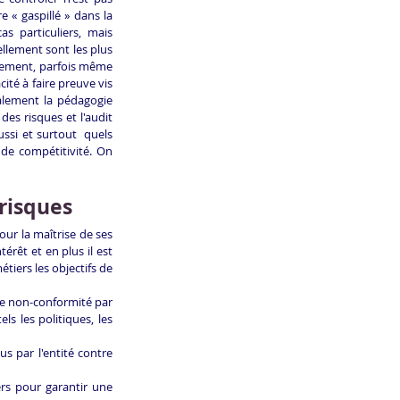
 « gaspillé » dans la 
s particuliers, mais 
llement sont les plus 
hement, parfois même 
té à faire preuve vis 
galement la pédagogie 
es risques et l'audit 
ssi et surtout  quels 
 de compétitivité. On 
 risques
ur la maîtrise de ses 
rêt et en plus il est 
iers les objectifs de 
de non-conformité par 
ls les politiques, les 
us par l'entité contre 
rs pour garantir une 