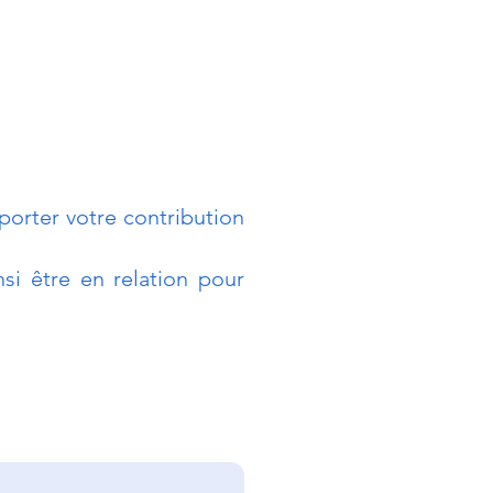
orter votre contribution
si être en relation pour
enir les conflits
térêts