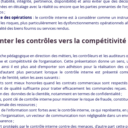
fiabilité, intégrité, pertinence, disponibilité) et ainsi éviter que des décis
nées en décalage avec la réalité ou encore que les parties prenantes de l'or
s ;
nce des opérations
 : le contrôle interne est à considérer comme un instru
 les risques, plus particulièrement les dysfonctionnements opérationnels alt
lité des biens fournis ou services rendus.
er les contrôles vers la compétitivité
e pédagogique en direction des métiers, les contrôleurs et les auditeurs ont
rne et compétitivité de l'organisation. Cette présentation donne un sens, u
ainsi il est plus aisé d'emporter son adhésion pour la réalisation des c
d'autant plus percutant lorsque le contrôle interne est présenté com
e l'entité, selon les axes suivants :
nts sont mieux honorées quand les contrats commerciaux sont respectés g
nt de qualité suffisante pour traiter efficacement les commandes reçues. E
ion des  données de la clientèle, notamment en termes de confidentialité ;
s, point clé de contrôle interne pour minimiser le risque de fraude, constitu
imale des ressources ;
 de l'information sont fortes avec le contrôle interne, ce qui représente, en 
e l'organisation, un vecteur de communication non négligeable dans un en
parence ;
art protégés par le contrôle interne contre des menaces, d'autre part cette p