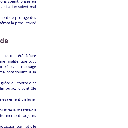
ions soient prises en 
ganisation soient mal 
ment de pilotage des 
érant la productivité 
 de 
 tout intérêt à faire 
ne finalité, que tout 
ontrôles. Le message 
me contribuant à la 
râce au contrôle et 
n outre, le contrôle 
e également un levier 
plus de la maîtrise du 
vironnement toujours 
rotection permet-elle 