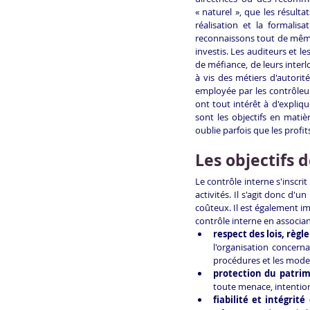
« naturel », que les résulta
réalisation et la formalis
reconnaissons tout de même q
investis. Les auditeurs et 
de méfiance, de leurs interl
à vis des métiers d'autorité
employée par les contrôleurs
ont tout intérêt à d'expliqu
sont les objectifs en matiè
oublie parfois que les profit
Les objectifs 
Le contrôle interne s'inscri
activités. Il s'agit donc d'
coûteux. Il est également im
contrôle interne en associa
respect des lois, règ
l'organisation concernan
procédures et les modes
protection du patri
toute menace, intention
fiabilité et intégrit