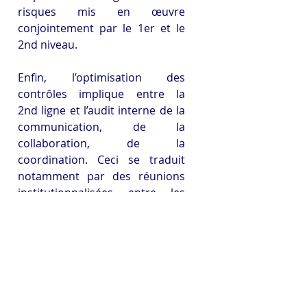
risques mis en œuvre 
conjointement par le 1er et le 
2nd niveau.
Enfin, l’optimisation des 
contrôles implique entre la 
2nd ligne et l’audit interne de la 
communication, de la 
collaboration, de la 
coordination. Ceci se traduit 
notamment par des réunions 
institutionnalisées entre les 
contrôleurs et les auditeurs, en 
dehors des missions d’audit, 
selon une fréquence mensuelle. 
En outre, il importe que le 
2nd niveau et l’audit interne 
échangent sur le contenu de 