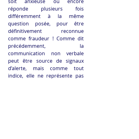
soit anxieuse ou encore 
réponde plusieurs fois 
différemment à la même 
question posée, pour être 
définitivement reconnue 
comme fraudeur ! Comme dit 
précédemment, la 
communication non verbale 
peut être source de signaux 
d’alerte, mais comme tout 
indice, elle ne représente pas 
une preuve en soi. C’est à 
l’auditeur de décider de la suite 
à donner en cas de soupçon, à 
savoir s’il y a lieu d’investiguer 
ou pas, d’informer 
immédiatement ou après 
enquête la gouvernance de 
l’organisation, de recourir à un 