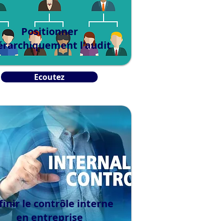
Positionner
érarchiquement l'audit
Ecoutez
inir le contrôle interne
en entreprise