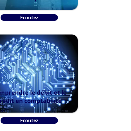
Ecoutez
mprendre le débit et le
rédit en comptabilité
Ecoutez