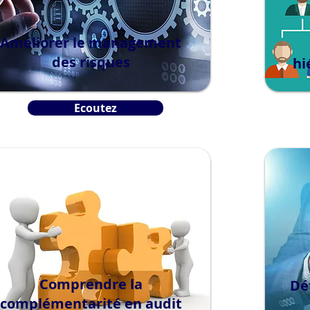
Améliorer le management
des risques
hi
Ecoutez
Comprendre la
Déf
complémentarité en audit