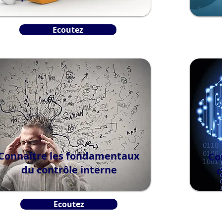
Ecoutez
Connaître les fondamentaux
Co
du contrôle interne
c
Ecoutez