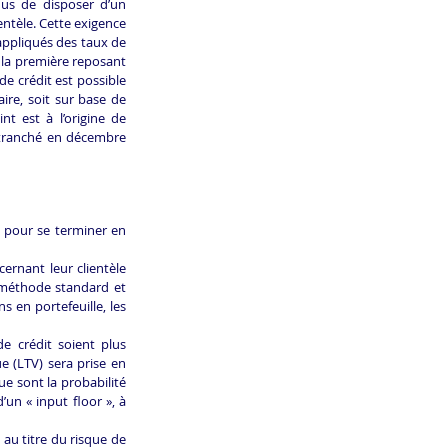
us de disposer d’un 
ntèle. Cette exigence 
appliqués des taux de 
la première reposant 
e crédit est possible 
ire, soit sur base de 
t est à l’origine de 
 tranché en décembre 
 pour se terminer en 
ernant leur clientèle 
 méthode standard et 
 en portefeuille, les 
 crédit soient plus 
e (LTV) sera prise en 
e sont la probabilité 
un « input floor », à 
u titre du risque de 