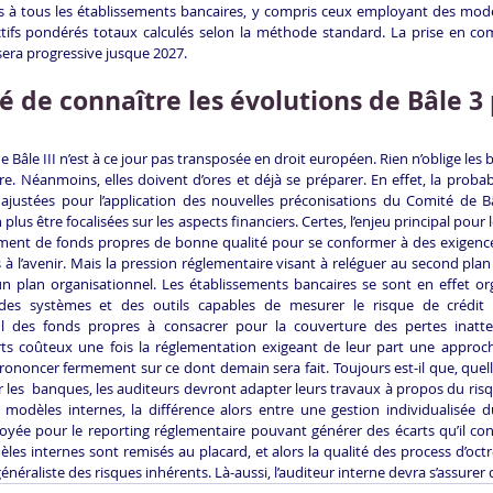
es à tous les établissements bancaires, y compris ceux employant des modèle
ctifs pondérés totaux calculés selon la méthode standard. La prise en co
 sera progressive jusque 2027.
té de connaître les évolutions de Bâle 3
e Bâle III n’est à ce jour pas transposée en droit européen. Rien n’oblige les
re. Néanmoins, elles doivent d’ores et déjà se préparer. En effet, la probabil
ajustées pour l’application des nouvelles préconisations du Comité de Bâl
lus être focalisées sur les aspects financiers. Certes, l’enjeu principal pour 
mment de fonds propres de bonne qualité pour se conformer à des exigences
s à l’avenir. Mais la pression réglementaire visant à reléguer au second plan
n plan organisationnel. Les établissements bancaires se sont en effet org
s systèmes et des outils capables de mesurer le risque de crédit cl
lcul des fonds propres à consacrer pour la couverture des pertes inatt
rts coûteux une fois la réglementation exigeant de leur part une approche 
ononcer fermement sur ce dont demain sera fait. Toujours est-il que, quelle
es  banques, les auditeurs devront adapter leurs travaux à propos du risque
modèles internes, la différence alors entre une gestion individualisée du
oyée pour le reporting réglementaire pouvant générer des écarts qu’il conv
èles internes sont remisés au placard, et alors la qualité des process d’octro
énéraliste des risques inhérents. Là-aussi, l’auditeur interne devra s’assurer qu