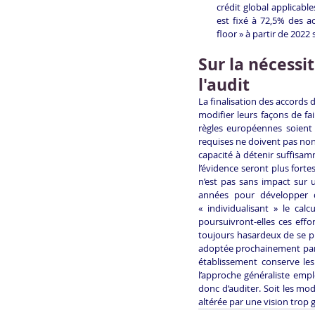
crédit global applicabl
est fixé à 72,5% des a
floor » à partir de 2022
Sur la nécessi
l'audit
La finalisation des accords d
modifier leurs façons de fai
règles européennes soient 
requises ne doivent pas non p
capacité à détenir suffisa
l’évidence seront plus forte
n’est pas sans impact sur u
années pour développer de
« individualisant » le ca
poursuivront-elles ces effo
toujours hasardeux de se pr
adoptée prochainement par l
établissement conserve les 
l’approche généraliste empl
donc d’auditer. Soit les mod
altérée par une vision trop g