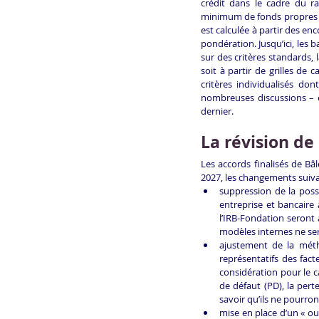
crédit dans le cadre du ra
minimum de fonds propres po
est calculée à partir des e
pondération. Jusqu’ici, les
sur des critères standards, 
soit à partir de grilles de
critères individualisés do
nombreuses discussions – e
dernier. 
La révision de
Les accords finalisés de Bâ
2027, les changements suiva
suppression de la possi
entreprise et bancaire
l’IRB-Fondation seront 
modèles internes ne ser
ajustement de la méth
représentatifs des fact
considération pour le c
de défaut (PD), la pert
savoir qu’ils ne pourro
mise en place d’un « ou