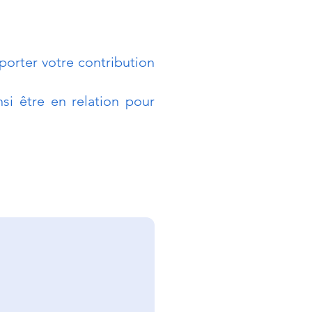
orter votre contribution
si être en relation pour
enir les conflits
térêts