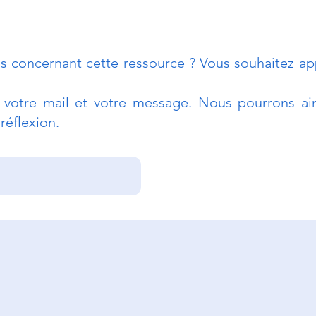
s concernant cette ressource ? Vous souhaitez app
r votre mail et votre message. Nous pourrons ain
réflexion.
Poser les bonnes
Prév
questions pour détecter
d'in
les fraudes