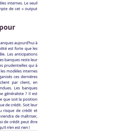
s internes. Le seuil 
mpte de cet « output 
 pour 
 banques aujourd’hui à 
ité est forte que les 
e. Les anticipations 
les banques reste leur 
 prudentielles qui à 
 les modèles internes 
anisés ces dernières 
ient par client, en 
endues. Les banques 
généraliste ? Il est 
 que soit la position 
 de crédit. Soit leur 
 risque de crédit et 
iendra de maîtriser, 
i de crédit peut être 
’il n’en est rien !