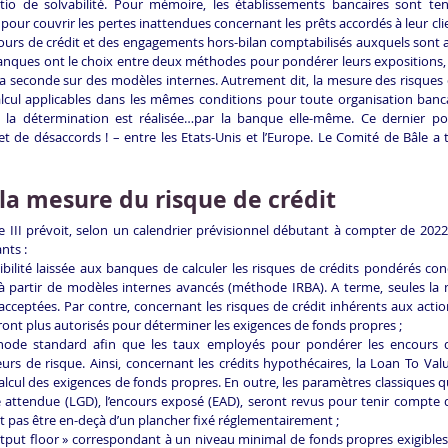
tio de solvabilité. Pour mémoire, les établissements bancaires sont ten
ur couvrir les pertes inattendues concernant les prêts accordés à leur clie
ncours de crédit et des engagements hors-bilan comptabilisés auxquels sont 
 banques ont le choix entre deux méthodes pour pondérer leurs expositions, 
la seconde sur des modèles internes. Autrement dit, la mesure des risques d
 calcul applicables dans les mêmes conditions pour toute organisation banca
nt la détermination est réalisée…par la banque elle-même. Ce dernier poin
t de désaccords ! – entre les Etats-Unis et l’Europe. Le Comité de Bâle a
 la mesure du risque de crédit
le III prévoit, selon un calendrier prévisionnel débutant à compter de 2022
nts :
bilité laissée aux banques de calculer les risques de crédits pondérés conc
 à partir de modèles internes avancés (méthode IRBA). A terme, seules la
acceptées. Par contre, concernant les risques de crédit inhérents aux actions
ont plus autorisés pour déterminer les exigences de fonds propres ;
ode standard afin que les taux employés pour pondérer les encours de
eurs de risque. Ainsi, concernant les crédits hypothécaires, la Loan To Valu
alcul des exigences de fonds propres. En outre, les paramètres classiques qu
e attendue (LGD), l’encours exposé (EAD), seront revus pour tenir compte d’
nt pas être en-deçà d’un plancher fixé réglementairement ;
tput floor » correspondant à un niveau minimal de fonds propres exigibles a