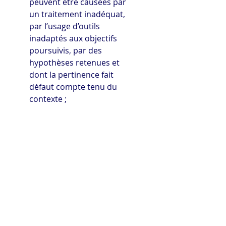
peuvent être causées par 
un traitement inadéquat, 
par l’usage d’outils 
inadaptés aux objectifs 
poursuivis, par des 
hypothèses retenues et 
dont la pertinence fait 
défaut compte tenu du 
contexte ;
Pourquoi ?
 Terminons 
notre analyse avec cette 
question essentielle 
puisqu’elle renvoie à la 
finalité et donc au sens de 
l’erreur. On se trompe 
toujours, comme nous 
l’avons dit plus haut, dans 
une situation particulière, 
mais aussi par rapport à 