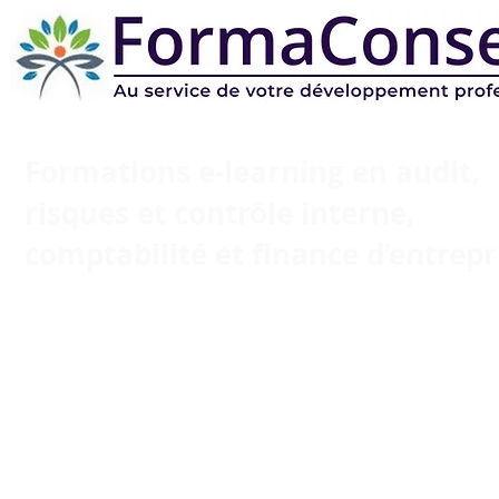
Formations e-learning en audit,
risques et
contrôle interne,
comptabilité et finance d’entrepr
FormaConseils propose des formations e-learning e
ressources pratiques en audit interne, managemen
risques, contrôle interne, comptabilité et fin
d’entreprise. Accédez à des contenus opération
(méthodes, outils, cas pratiques, quiz et test de valida
pour appliquer immédiatement les bonnes pratiqu
préparer une mission d’audit, construire une cartogr