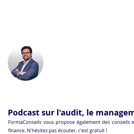
des risques, renforcer les contrôles clés, fiabilise
clôture comptable ou piloter la performance et la trésor
Découvrez les catalogues ci-dessous et choisisse
formation adaptée à votre besoin.
Jean-François Caron
Président de FormaConseils
Certifié CIA et CRMA
Tel / Whatsapp : + 33 6 80 24 16 25
jfcaron@formaconseils.fr
Podcast sur l'audit, le managem
FormaConseils vous propose également des conseils en
finance. N'hésitez pas écouter, c'est gratuit !