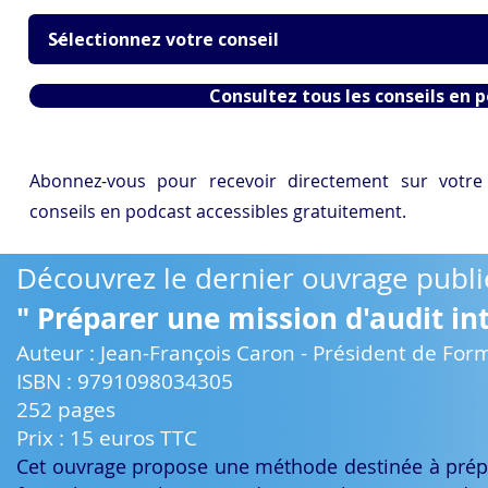
Consultez tous les conseils en 
Abonnez-vous pour recevoir directement sur votre
conseils en podcast accessibles gratuitement.
Découvrez le dernier ouvrage publi
" Préparer une mission d'audit in
Auteur : Jean-François Caron - Président de For
ISBN : 9791098034305
252 pages
Prix : 15 euros TTC
Cet ouvrage propose une méthode destinée à prépar