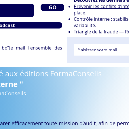
Découvrez les derniers 
Prévenir les conflits d’int
GO
place.
Contrôle interne : stabil
podcast
variabilité.
Triangle de la fraude
— Rep
 boîte mail l'ensemble des
é aux éditions FormaConseils
terne "
maConseils
er efficacement toute mission d’audit, afin de perm