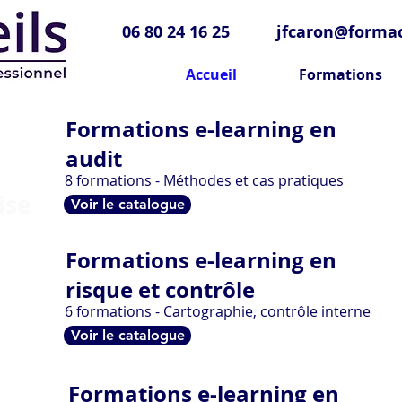
06 80 24 16 25
jfcaron@formac
Accueil
Formations
Formations e-learning en
audit
8 formations - Méthodes et cas pratiques
ise
Voir le catalogue
t des
Formations e-learning en
t des
ance
risque et contrôle
nels
6 formations - Cartographie, contrôle interne
tion)
Voir le catalogue
es :
aphie
Formations e-learning en