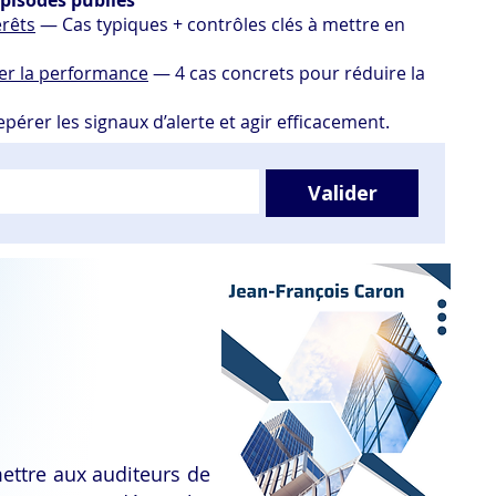
épisodes publiés
érêts
— Cas typiques + contrôles clés à mettre en
iser la performance
— 4 cas concrets pour réduire la
érer les signaux d’alerte et agir efficacement.
Valider
ettre aux auditeurs de